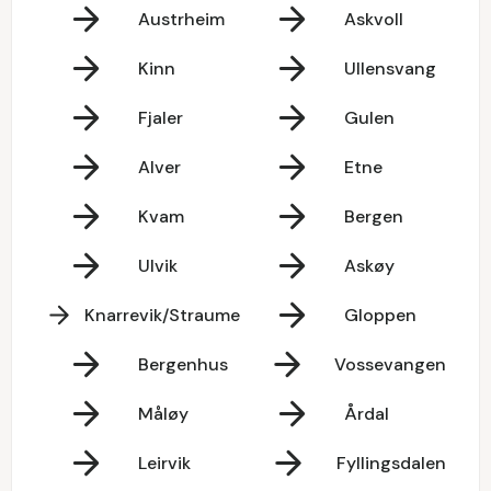
Austrheim
Askvoll
Kinn
Ullensvang
Fjaler
Gulen
Alver
Etne
Kvam
Bergen
Ulvik
Askøy
Knarrevik/Straume
Gloppen
Bergenhus
Vossevangen
Måløy
Årdal
Leirvik
Fyllingsdalen