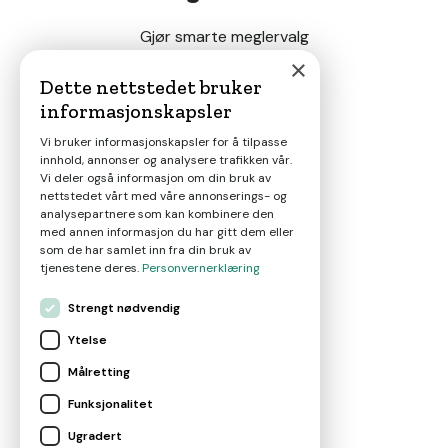
Gjør smarte meglervalg
×
Dette nettstedet bruker
informasjonskapsler
Magasin
Vi bruker informasjonskapsler for å tilpasse
innhold, annonser og analysere trafikken vår.
Nyheter
Vi deler også informasjon om din bruk av
nettstedet vårt med våre annonserings- og
analysepartnere som kan kombinere den
Om oss
med annen informasjon du har gitt dem eller
som de har samlet inn fra din bruk av
tjenestene deres.
Personvernerklæring
Kontakt
Strengt nødvendig
Ytelse
Brukervilkår
Målretting
Funksjonalitet
Leverandørvilkår
Ugradert